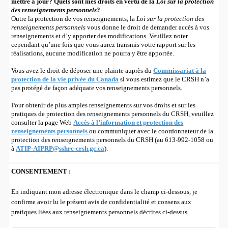
mettre à jour? Quels sont mes droits en vertu de la
Loi sur la protection
des renseignements personnels
?
Outre la protection de vos renseignements, la
Loi sur la protection des
renseignements personnels
vous donne le droit de demander accès à vos
renseignements et d’y apporter des modifications. Veuillez noter
cependant qu’une fois que vous aurez transmis votre rapport sur les
réalisations, aucune modification ne pourra y être apportée.
Vous avez le droit de déposer une plainte auprès du
Commissariat à la
protection de la vie privée du Canada
si vous estimez que le CRSH n’a
pas protégé de façon adéquate vos renseignements personnels.
Pour obtenir de plus amples renseignements sur vos droits et sur les
pratiques de protection des renseignements personnels du CRSH, veuillez
consulter la page Web
Accès à l’information et protection des
renseignements personnels
ou communiquer avec le coordonnateur de la
protection des renseignements personnels du CRSH (au 613-992-1058 ou
à
ATIP-AIPRP@sshrc-crsh.gc.ca
).
CONSENTEMENT :
En indiquant mon adresse électronique dans le champ ci-dessous, je
confirme avoir lu le présent avis de confidentialité et consens aux
pratiques liées aux renseignements personnels décrites ci-dessus.