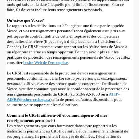
mois qui suivent la date à laquelle prend fin leur financement. Pour ce
faire, ils doivent inclure leurs renseignements personnels.
Qu’est-ce que Voxco?
Le rapport sur les réalisations est hébergé par une tierce partie appelée
Voxco, et vos renseignements personnels sont également assujettis aux
politiques de confidentialité de cette entreprise et des compétences
desquelles elle relève (il peut s’agir d’emplacements à l’extérieur du
Canada). Le CRSH transmet votre rapport sur les réalisations de Voxco à
un répertoire interne en temps opportun. Pour en savoir plus sur les
pratiques de protection des renseignements personnels de Voxco, veuillez
consulter
le site Web de l'entreprise
.
Le CRSH est responsable de la protection de vos renseignements
personnels, conformément à la
Loi sur la protection des renseignements
personnels
. Si vous avez des préoccupations concernant l’utilisation de
Voxco, veuillez communiquer avec le coordonnateur de la protection des
renseignements personnels du CRSH (au 613-992-1058 ou à
ATIP-
AIPRP@sshrc-crsh.gc.ca
) afin de prendre d’autres dispositions pour
soumettre votre rapport sur les réalisations.
Comment le CRSH utilisera-t-il et communiquera-t-il mes
renseignements personnels?
Les renseignements que vous fournissez dans votre rapport sur les
réalisations permettent au CRSH de suivre et de mesurer le rendement de
ses programmes. Ils permettent l’analyse de données, l’évaluation de